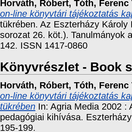
Horváth, Róbert
,
Tóth, Ferenc 
on-line könyvtári tájékoztatás k
tükrében. Az Eszterházy Károly
sorozat 26. köt.). Tanulmányok a
142. ISSN 1417-0860
Könyvrészlet - Book s
Horváth, Róbert
,
Tóth, Ferenc 
on-line könyvtári tájékoztatás 
tükrében
In: Agria Media 2002 : A
pedagógiai kihívása. Eszterházy
195-199.