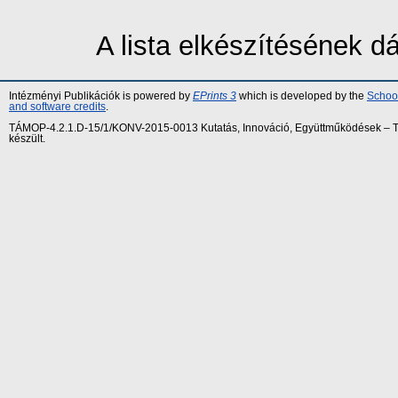
A lista elkészítésének 
Intézményi Publikációk is powered by
EPrints 3
which is developed by the
School
and software credits
.
TÁMOP-4.2.1.D-15/1/KONV-2015-0013 Kutatás, Innováció, Együttműködések – Tár
készült.