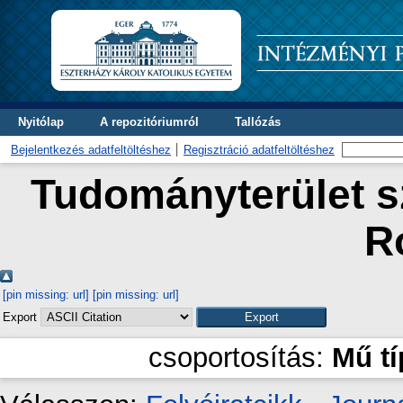
Nyitólap
A repozitóriumról
Tallózás
Bejelentkezés adatfeltöltéshez
Regisztráció adatfeltöltéshez
Tudományterület sz
R
[pin missing: url]
[pin missing: url]
Export
csoportosítás:
Mű t