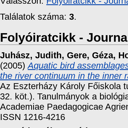
Válasszon:
Folyóiratcikk - Journa
Találatok száma:
3
.
Folyóiratcikk - Journal
Juhász, Judith
,
Gere, Géza
,
Ho
(2005)
Aquatic bird assemblages
the river continuum in the inner
Az Eszterházy Károly Főiskola 
32. köt.). Tanulmányok a biológ
Academiae Paedagogicae Agriens
ISSN 1216-4216