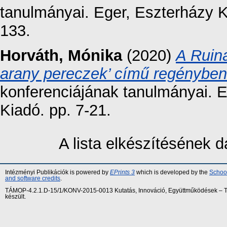
tanulmányai. Eger, Eszterházy 
133.
Horváth, Mónika
(2020)
A Ruin
arany pereczek’ című regényben
konferenciájának tanulmányai. 
Kiadó. pp. 7-21.
A lista elkészítésének
Intézményi Publikációk is powered by
EPrints 3
which is developed by the
School
and software credits
.
TÁMOP-4.2.1.D-15/1/KONV-2015-0013 Kutatás, Innováció, Együttműködések – Tár
készült.