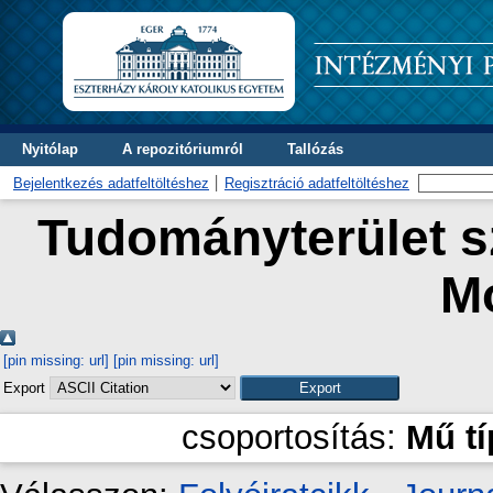
Nyitólap
A repozitóriumról
Tallózás
Bejelentkezés adatfeltöltéshez
Regisztráció adatfeltöltéshez
Tudományterület sz
M
[pin missing: url]
[pin missing: url]
Export
csoportosítás:
Mű t