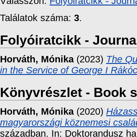
Válasszon:
Folyóiratcikk - Journa
Találatok száma:
3
.
Folyóiratcikk - Journal
Horváth, Mónika
(2023)
The Qu
in the Service of George I Rákóc
Könyvrészlet - Book s
Horváth, Mónika
(2020)
Házassá
magyarországi köznemesi csal
században. In: Doktorandusz hal