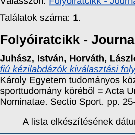
Válasszon:
Folyóiratcikk - Journa
Találatok száma:
1
.
Folyóiratcikk - Journal
Juhász, István
,
Horváth, Lászl
fiú kézilabdázók kiválasztási fo
Károly Egyetem tudományos közl
sporttudomány köréből = Acta Un
Nominatae. Sectio Sport. pp. 2
A lista elkészítésének dá