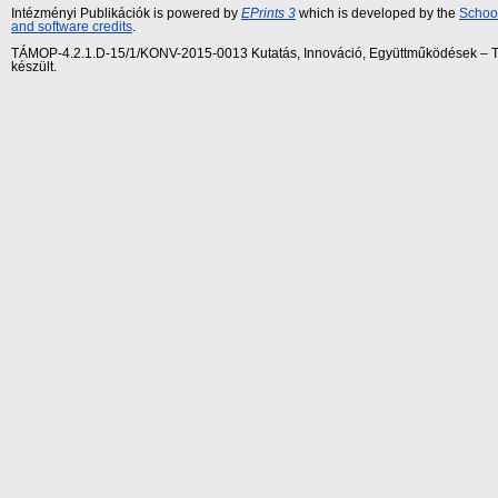
Intézményi Publikációk is powered by
EPrints 3
which is developed by the
School
and software credits
.
TÁMOP-4.2.1.D-15/1/KONV-2015-0013 Kutatás, Innováció, Együttműködések – Tár
készült.