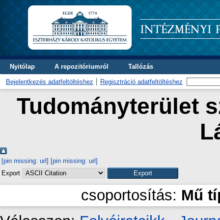
Nyitólap
A repozitóriumról
Tallózás
Bejelentkezés adatfeltöltéshez
Regisztráció adatfeltöltéshez
Tudományterület sz
L
[pin missing: url]
[pin missing: url]
Export
csoportosítás:
Mű t