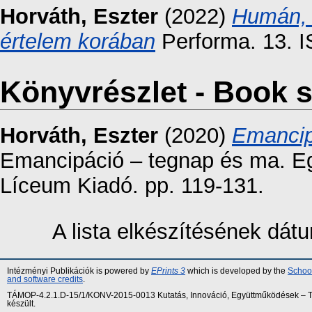
Horváth, Eszter
(2022)
Humán, 
értelem korában
Performa. 13. 
Könyvrészlet - Book s
Horváth, Eszter
(2020)
Emancip
Emancipáció – tegnap és ma. E
Líceum Kiadó. pp. 119-131.
A lista elkészítésének dá
Intézményi Publikációk is powered by
EPrints 3
which is developed by the
School
and software credits
.
TÁMOP-4.2.1.D-15/1/KONV-2015-0013 Kutatás, Innováció, Együttműködések – Tár
készült.