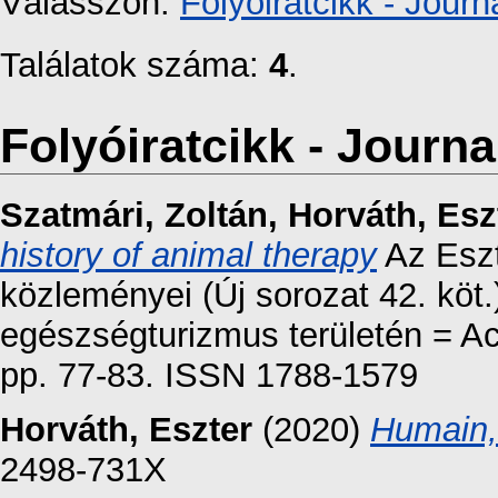
Válasszon:
Folyóiratcikk - Journa
Találatok száma:
4
.
Folyóiratcikk - Journal
Szatmári, Zoltán
,
Horváth, Esz
history of animal therapy
Az Eszt
közleményei (Új sorozat 42. köt
egészségturizmus területén = Ac
pp. 77-83. ISSN 1788-1579
Horváth, Eszter
(2020)
Humain,
2498-731X