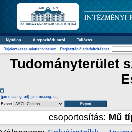
Nyitólap
A repozitóriumról
Tallózás
Bejelentkezés adatfeltöltéshez
Regisztráció adatfeltöltéshez
Tudományterület sz
E
[pin missing: url]
[pin missing: url]
Export
csoportosítás:
Mű t