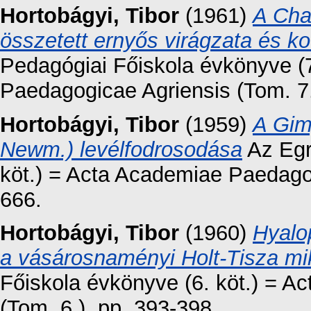
Hortobágyi, Tibor
(1961)
A Cha
összetett ernyős virágzata és ko
Pedagógiai Főiskola évkönyve (7
Paedagogicae Agriensis (Tom. 7.
Hortobágyi, Tibor
(1959)
A Gimp
Newm.) levélfodrosodása
Az Egr
köt.) = Acta Academiae Paedagog
666.
Hortobágyi, Tibor
(1960)
Hyalo
a vásárosnaményi Holt-Tisza mi
Főiskola évkönyve (6. köt.) = 
(Tom. 6.). pp. 393-398.