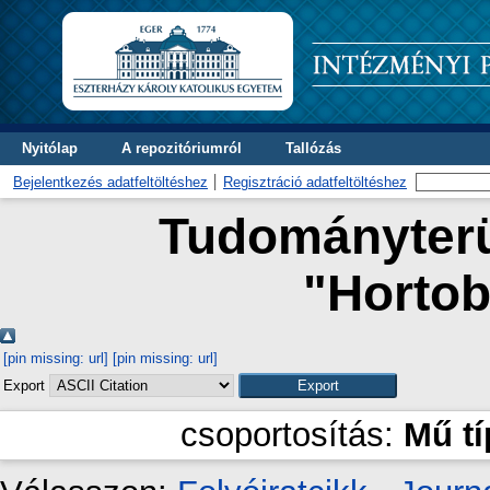
Nyitólap
A repozitóriumról
Tallózás
Bejelentkezés adatfeltöltéshez
Regisztráció adatfeltöltéshez
Tudományterül
"
Hortob
[pin missing: url]
[pin missing: url]
Export
csoportosítás:
Mű t