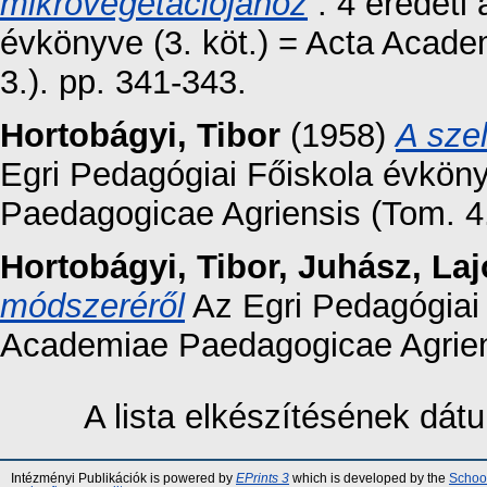
mikrovegetációjához
: 4 eredeti
évkönyve (3. köt.) = Acta Acad
3.). pp. 341-343.
Hortobágyi, Tibor
(1958)
A sze
Egri Pedagógiai Főiskola évköny
Paedagogicae Agriensis (Tom. 4.
Hortobágyi, Tibor
,
Juhász, Laj
módszeréről
Az Egri Pedagógiai 
Academiae Paedagogicae Agriens
A lista elkészítésének dá
Intézményi Publikációk is powered by
EPrints 3
which is developed by the
School