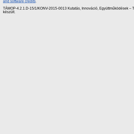
and software credits
.
TÁMOP-4.2.1.D-15/1/KONV-2015-0013 Kutatás, Innováció, Együttműködések – Tár
készült.