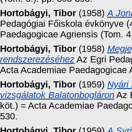
Hortobágyi, Tibor
(1958)
A Jon
Pedagógiai Főiskola évkönyve (4
Paedagogicae Agriensis (Tom. 4.
Hortobágyi, Tibor
(1958)
Megje
rendszerezéséhez
Az Egri Pedag
Acta Academiae Paedagogicae Ag
Hortobágyi, Tibor
(1959)
Nyári 
vizsgálatok Balatonbogláron
Az E
köt.) = Acta Academiae Paedagog
530.
Hortobágyi, Tibor
(1959)
A Syri