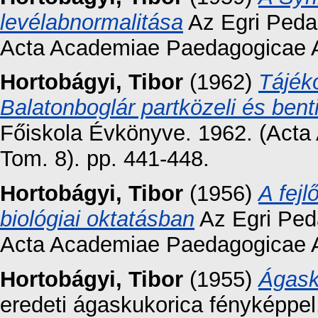
levélabnormalitása
Az Egri Pedag
Acta Academiae Paedagogicae Ag
Hortobágyi, Tibor
(1962)
Tájék
Balatonboglár partközeli és benti
Főiskola Évkönyve. 1962. (Acta
Tom. 8). pp. 441-448.
Hortobágyi, Tibor
(1956)
A fejl
biológiai oktatásban
Az Egri Peda
Acta Academiae Paedagogicae Ag
Hortobágyi, Tibor
(1955)
Ágask
eredeti ágaskukorica fényképpel