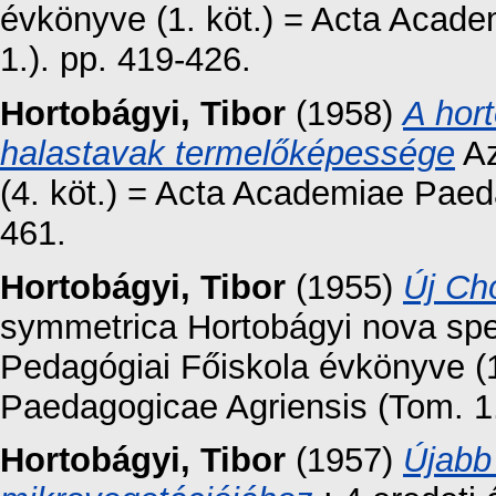
évkönyve (1. köt.) = Acta Acad
1.). pp. 419-426.
Hortobágyi, Tibor
(1958)
A hort
halastavak termelőképessége
Az
(4. köt.) = Acta Academiae Paed
461.
Hortobágyi, Tibor
(1955)
Új Ch
symmetrica Hortobágyi nova spec
Pedagógiai Főiskola évkönyve (1
Paedagogicae Agriensis (Tom. 1.
Hortobágyi, Tibor
(1957)
Újabb