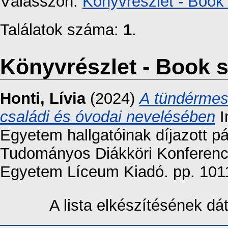
Válasszon:
Könyvrészlet - Book 
Találatok száma:
1
.
Könyvrészlet - Book s
Honti, Lívia
(2024)
A tündérmes
családi és óvodai nevelésében
I
Egyetem hallgatóinak díjazott 
Tudományos Diákköri Konferenci
Egyetem Líceum Kiadó. pp. 101
A lista elkészítésének d