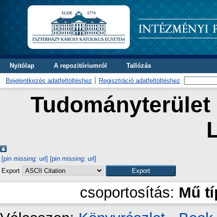
Nyitólap
A repozitóriumról
Tallózás
Bejelentkezés adatfeltöltéshez
Regisztráció adatfeltöltéshez
Tudományterület s
L
[pin missing: url]
[pin missing: url]
Export
csoportosítás:
Mű t