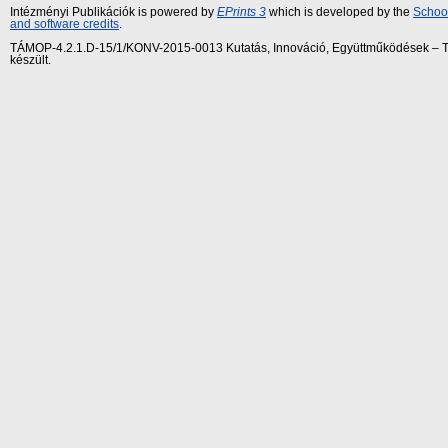
Intézményi Publikációk is powered by
EPrints 3
which is developed by the
School
and software credits
.
TÁMOP-4.2.1.D-15/1/KONV-2015-0013 Kutatás, Innováció, Együttműködések – Tár
készült.