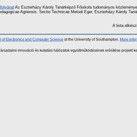
folyóirat
Az Eszterházy Károly Tanárképző Főiskola tudományos közleményei 
edagogicae Agriensis. Sectio Technicae Metodi Eger, Eszterházy Károly Tan
A lista elké
 of Electronics and Computer Science
at the University of Southampton.
More info
sadalmi innováció és kutatási hálózatok együttműködésének erősítése projekt ke