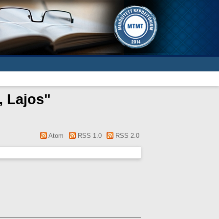
 Lajos
"
Atom
RSS 1.0
RSS 2.0