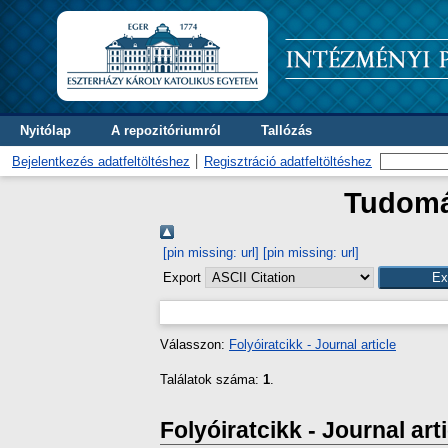
Nyitólap
A repozitóriumról
Tallózás
Bejelentkezés adatfeltöltéshez
Regisztráció adatfeltöltéshez
Tudomán
[pin missing: url]
[pin missing: url]
Export
Válasszon:
Folyóiratcikk - Journal article
Találatok száma:
1
.
Folyóiratcikk - Journal art