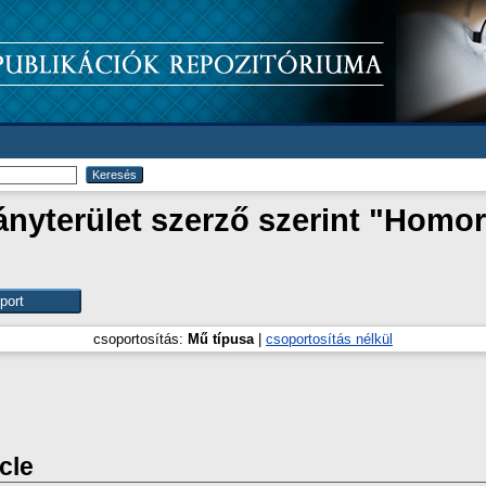
yterület szerző szerint "
Homor,
csoportosítás:
Mű típusa
|
csoportosítás nélkül
icle