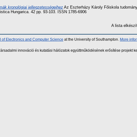
mák kronológiai jellegzetességeihez
Az Eszterházy Károly Főiskola tudományo
istica Hungarica. 42 pp. 93-103. ISSN 1785-6906
A lista elkés
 of Electronics and Computer Science
at the University of Southampton.
More info
sadalmi innováció és kutatási hálózatok együttműködésének erősítése projekt ke