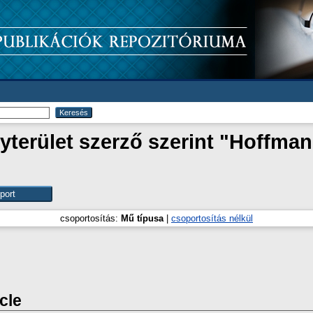
erület szerző szerint "
Hoffmann
csoportosítás:
Mű típusa
|
csoportosítás nélkül
icle