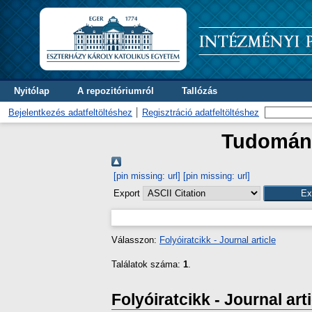
Nyitólap
A repozitóriumról
Tallózás
Bejelentkezés adatfeltöltéshez
Regisztráció adatfeltöltéshez
Tudományt
[pin missing: url]
[pin missing: url]
Export
Válasszon:
Folyóiratcikk - Journal article
Találatok száma:
1
.
Folyóiratcikk - Journal art