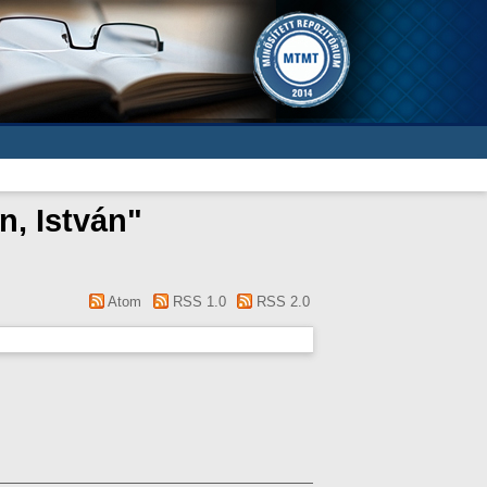
, István
"
Atom
RSS 1.0
RSS 2.0