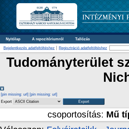
Nyitólap
A repozitóriumról
Tallózás
Bejelentkezés adatfeltöltéshez
Regisztráció adatfeltöltéshez
Tudományterület sz
Nic
[pin missing: url]
[pin missing: url]
Export
csoportosítás:
Mű t