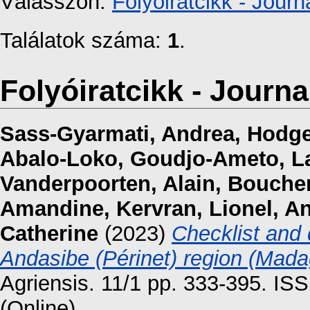
Válasszon:
Folyóiratcikk - Journa
Találatok száma:
1
.
Folyóiratcikk - Journal
Sass-Gyarmati, Andrea
,
Hodge
Abalo-Loko, Goudjo-Ameto
,
L
Vanderpoorten, Alain
,
Boucher
Amandine
,
Kervran, Lionel
,
An
Catherine
(2023)
Checklist and d
Andasibe (Périnet) region (Mada
Agriensis. 11/1 pp. 333-395. IS
(Online)