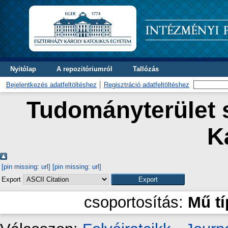
Nyitólap
A repozitóriumról
Tallózás
Bejelentkezés adatfeltöltéshez
Regisztráció adatfeltöltéshez
Tudományterület s
K
[pin missing: url]
[pin missing: url]
Export
csoportosítás:
Mű t