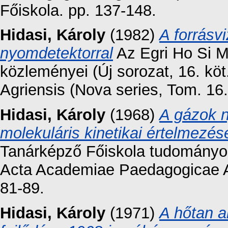
Főiskola. pp. 137-148.
Hidasi, Károly
(1982)
A forrásv
nyomdetektorral
Az Egri Ho Si 
közleményei (Új sorozat, 16. k
Agriensis (Nova series, Tom. 16
Hidasi, Károly
(1968)
A gázok 
molekuláris kinetikai értelmezése
Tanárképző Főiskola tudományos 
Acta Academiae Paedagogicae Ag
81-89.
Hidasi, Károly
(1971)
A hőtan a