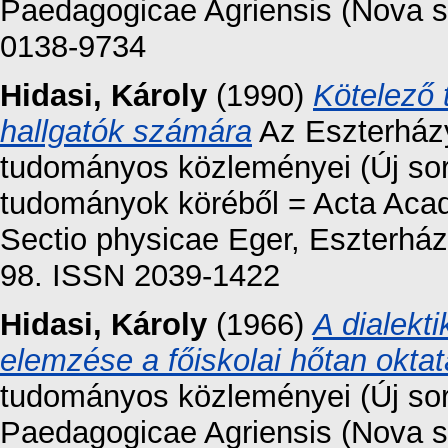
Paedagogicae Agriensis (Nova se
0138-9734
Hidasi, Károly
(1990)
Kötelező 
hallgatók számára
Az Eszterházy
tudományos közleményei (Új soro
tudományok köréből = Acta Aca
Sectio physicae Eger, Eszterház
98. ISSN 2039-1422
Hidasi, Károly
(1966)
A dialekt
elemzése a főiskolai hőtan okta
tudományos közleményei (Új sor
Paedagogicae Agriensis (Nova se