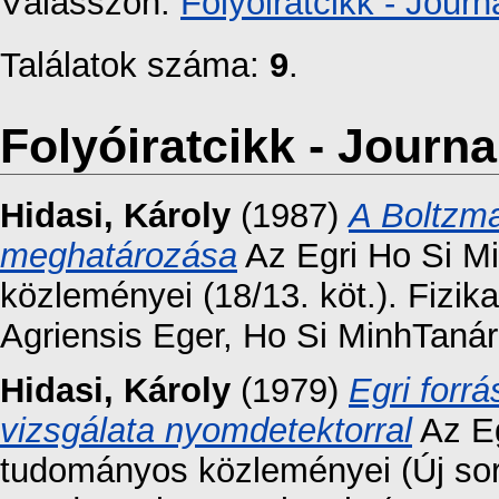
Válasszon:
Folyóiratcikk - Journa
Találatok száma:
9
.
Folyóiratcikk - Journal
Hidasi, Károly
(1987)
A Boltzma
meghatározása
Az Egri Ho Si M
közleményei (18/13. köt.). Fiz
Agriensis Eger, Ho Si MinhTanár
Hidasi, Károly
(1979)
Egri forr
vizsgálata nyomdetektorral
Az Eg
tudományos közleményei (Új sor