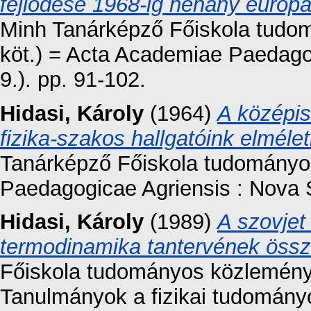
fejlődése 1968-ig néhány európa
Minh Tanárképző Főiskola tudom
köt.) = Acta Academiae Paedago
9.). pp. 91-102.
Hidasi, Károly
(1964)
A középis
fizika-szakos hallgatóink elméle
Tanárképző Főiskola tudományo
Paedagogicae Agriensis : Nova S
Hidasi, Károly
(1989)
A szovjet
termodinamika tantervének össz
Főiskola tudományos közleményei
Tanulmányok a fizikai tudomány