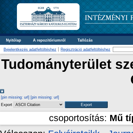
Nyitólap
A repozitóriumról
Tallózás
Bejelentkezés adatfeltöltéshez
Regisztráció adatfeltöltéshez
Tudományterület sze
[pin missing: url]
[pin missing: url]
Export
csoportosítás:
Mű t