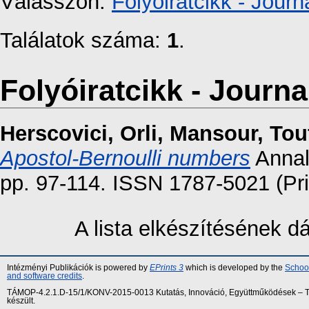
Válasszon:
Folyóiratcikk - Journa
Találatok száma:
1
.
Folyóiratcikk - Journal
Herscovici, Orli
,
Mansour, Tou
Apostol-Bernoulli numbers
Annal
pp. 97-114. ISSN 1787-5021 (Pri
A lista elkészítésének 
Intézményi Publikációk is powered by
EPrints 3
which is developed by the
School
and software credits
.
TÁMOP-4.2.1.D-15/1/KONV-2015-0013 Kutatás, Innováció, Együttműködések – Tár
készült.