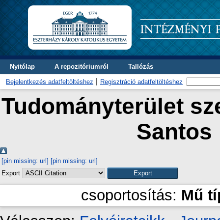
Nyitólap
A repozitóriumról
Tallózás
Bejelentkezés adatfeltöltéshez
Regisztráció adatfeltöltéshez
Tudományterület sze
Santos
[pin missing: url]
[pin missing: url]
Export
csoportosítás:
Mű t