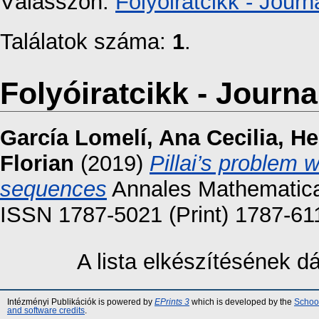
Válasszon:
Folyóiratcikk - Journa
Találatok száma:
1
.
Folyóiratcikk - Journal
García Lomelí, Ana Cecilia
,
He
Florian
(2019)
Pillai’s problem 
sequences
Annales Mathematicae
ISSN 1787-5021 (Print) 1787-611
A lista elkészítésének 
Intézményi Publikációk is powered by
EPrints 3
which is developed by the
School
and software credits
.