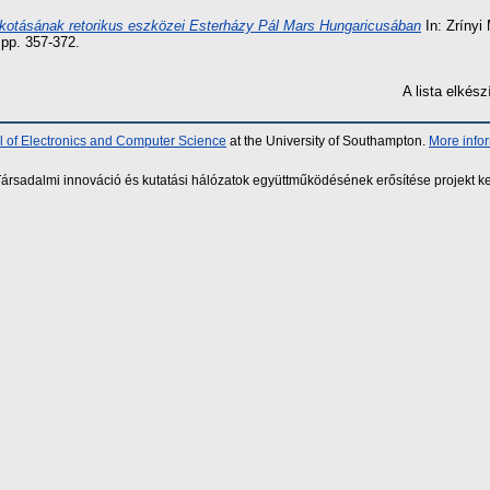
alkotásának retorikus eszközei Esterházy Pál Mars Hungaricusában
In: Zrínyi
pp. 357-372.
A lista elké
 of Electronics and Computer Science
at the University of Southampton.
More info
sadalmi innováció és kutatási hálózatok együttműködésének erősítése projekt ke