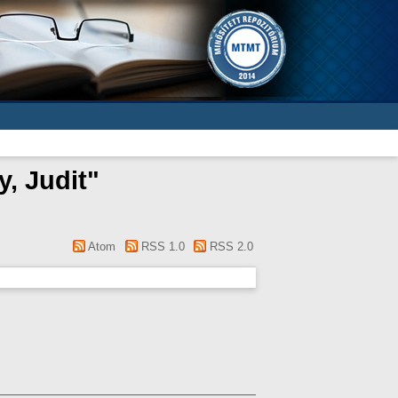
, Judit
"
Atom
RSS 1.0
RSS 2.0