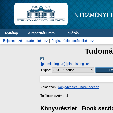
Nyitólap
A repozitóriumról
Tallózás
Bejelentkezés adatfeltöltéshez
Regisztráció adatfeltöltéshez
Tudomán
[pin missing: url]
[pin missing: url]
Export
Válasszon:
Könyvrészlet - Book section
Találatok száma:
1
.
Könyvrészlet - Book secti