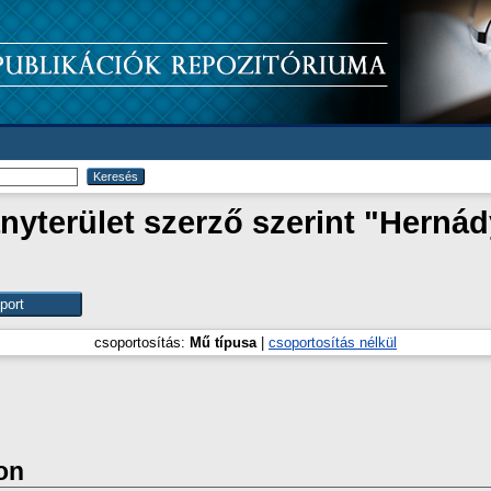
yterület szerző szerint "
Hernády
csoportosítás:
Mű típusa
|
csoportosítás nélkül
on