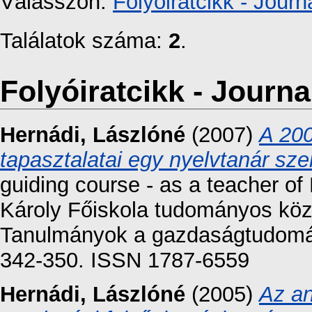
Válasszon:
Folyóiratcikk - Journa
Találatok száma:
2
.
Folyóiratcikk - Journal
Hernádi, Lászlóné
(2007)
A 200
tapasztalatai egy nyelvtanár sz
guiding course - as a teacher of
Károly Főiskola tudományos közl
Tanulmányok a gazdaságtudomán
342-350. ISSN 1787-6559
Hernádi, Lászlóné
(2005)
Az an