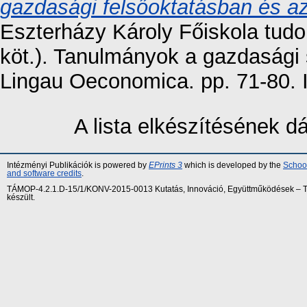
gazdasági felsőoktatásban és a
Eszterházy Károly Főiskola tud
köt.). Tanulmányok a gazdasági 
Lingau Oeconomica. pp. 71-80.
A lista elkészítésének 
Intézményi Publikációk is powered by
EPrints 3
which is developed by the
School
and software credits
.
TÁMOP-4.2.1.D-15/1/KONV-2015-0013 Kutatás, Innováció, Együttműködések – Tár
készült.