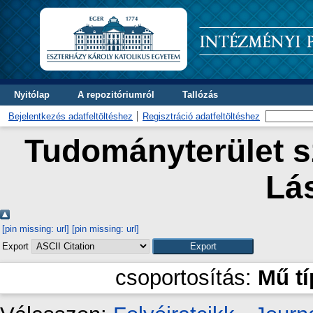
Nyitólap
A repozitóriumról
Tallózás
Bejelentkezés adatfeltöltéshez
Regisztráció adatfeltöltéshez
Tudományterület sz
Lá
[pin missing: url]
[pin missing: url]
Export
csoportosítás:
Mű t