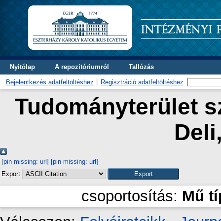
Nyitólap
A repozitóriumról
Tallózás
Bejelentkezés adatfeltöltéshez
Regisztráció adatfeltöltéshez
Tudományterület sz
Deli
[pin missing: url]
[pin missing: url]
Export
csoportosítás:
Mű t