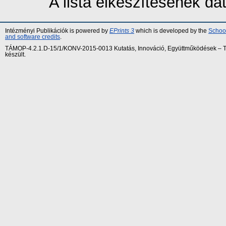
A lista elkészítésének d
Intézményi Publikációk is powered by
EPrints 3
which is developed by the
School
and software credits
.
TÁMOP-4.2.1.D-15/1/KONV-2015-0013 Kutatás, Innováció, Együttműködések – Tár
készült.