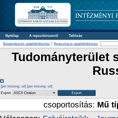
Nyitólap
A repozitóriumról
Tallózás
Bejelentkezés adatfeltöltéshez
Regisztráció adatfeltöltéshez
Tudományterület s
Russ
[pin missing: url]
[pin missing: url]
Export
csoportosítás:
Mű t