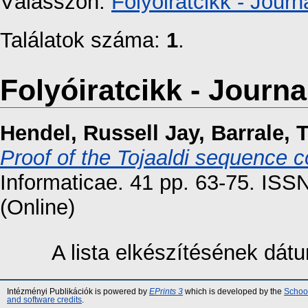
Válasszon:
Folyóiratcikk - Journa
Találatok száma:
1
.
Folyóiratcikk - Journal
Hendel, Russell Jay
,
Barrale, 
Proof of the Tojaaldi sequence c
Informaticae. 41 pp. 63-75. ISS
(Online)
A lista elkészítésének dá
Intézményi Publikációk is powered by
EPrints 3
which is developed by the
School
and software credits
.