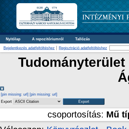
Nyitólap
A repozitóriumról
Tallózás
Bejelentkezés adatfeltöltéshez
Regisztráció adatfeltöltéshez
Tudományterület 
Á
[pin missing: url]
[pin missing: url]
Export
csoportosítás:
Mű t