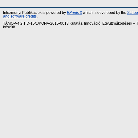
Intézményi Publikációk is powered by
EPrints 3
which is developed by the
School
and software credits
.
TÁMOP-4.2.1.D-15/1/KONV-2015-0013 Kutatás, Innováció, Együttműködések – Tár
készült.