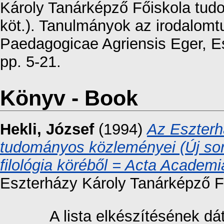
Károly Tanárképző Főiskola tud
köt.). Tanulmányok az irodalom
Paedagogicae Agriensis Eger, E
pp. 5-21.
Könyv - Book
Hekli, József
(1994)
Az Eszterh
tudományos közleményei (Új sor
filológia köréből = Acta Academ
Eszterházy Károly Tanárképző F
A lista elkészítésének d