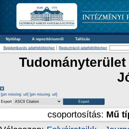
Nyitólap
A repozitóriumról
Tallózás
Bejelentkezés adatfeltöltéshez
Regisztráció adatfeltöltéshez
Tudományterület 
J
[pin missing: url]
[pin missing: url]
Export
csoportosítás:
Mű t