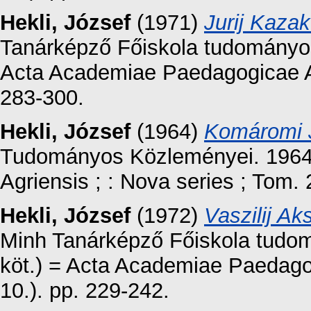
Hekli, József
(1971)
Jurij Kazako
Tanárképző Főiskola tudományos 
Acta Academiae Paedagogicae Ag
283-300.
Hekli, József
(1964)
Komáromi 
Tudományos Közleményei. 1964
Agriensis ; : Nova series ; Tom. 
Hekli, József
(1972)
Vaszilij Ak
Minh Tanárképző Főiskola tudom
köt.) = Acta Academiae Paedago
10.). pp. 229-242.