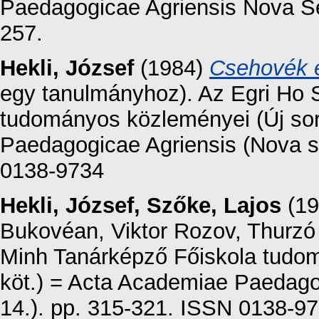
Paedagogicae Agriensis Nova Ser
257.
Hekli, József
(1984)
Csehovék é
egy tanulmányhoz). Az Egri Ho 
tudományos közleményei (Új sor
Paedagogicae Agriensis (Nova se
0138-9734
Hekli, József
,
Szőke, Lajos
(19
Bukovéan, Viktor Rozov, Thurzó
Minh Tanárképző Főiskola tudom
köt.) = Acta Academiae Paedago
14.). pp. 315-321. ISSN 0138-9