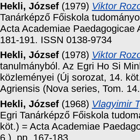
Hekli, József
(1979)
Viktor Roz
Tanárképző Főiskola tudományos 
Acta Academiae Paedagogicae Ag
181-191. ISSN 0138-9734
Hekli, József
(1978)
Viktor Roz
tanulmányból. Az Egri Ho Si Mi
közleményei (Új sorozat, 14. k
Agriensis (Nova series, Tom. 14
Hekli, József
(1968)
Vlagyimir T
Egri Tanárképző Főiskola tudom
köt.) = Acta Academiae Paedago
6.). pp. 167-183.