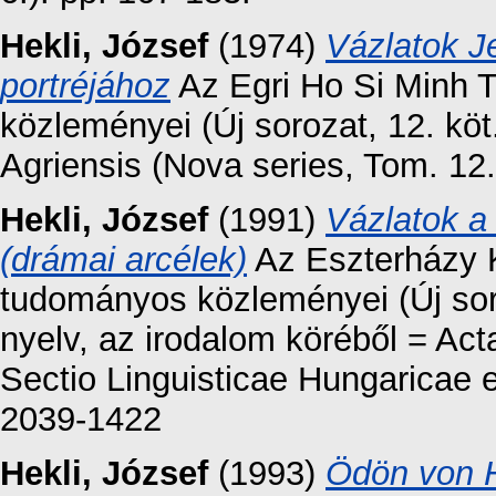
Hekli, József
(1974)
Vázlatok J
portréjához
Az Egri Ho Si Minh 
közleményei (Új sorozat, 12. k
Agriensis (Nova series, Tom. 12
Hekli, József
(1991)
Vázlatok a
(drámai arcélek)
Az Eszterházy K
tudományos közleményei (Új sor
nyelv, az irodalom köréből = Ac
Sectio Linguisticae Hungaricae e
2039-1422
Hekli, József
(1993)
Ödön von H