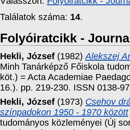
Válasszon:
Folyóiratcikk - Journa
Találatok száma:
14
.
Folyóiratcikk - Journal
Hekli, József
(1982)
Alekszej A
Minh Tanárképző Főiskola tudom
köt.) = Acta Academiae Paedago
16.). pp. 219-230. ISSN 0138-9
Hekli, József
(1973)
Csehov drá
színpadokon 1950 - 1970 között
tudományos közleményei (Új sor