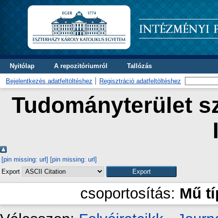
Nyitólap
A repozitóriumról
Tallózás
Bejelentkezés adatfeltöltéshez
Regisztráció adatfeltöltéshez
Tudományterület sz
[pin missing: url]
[pin missing: url]
Export
csoportosítás:
Mű t