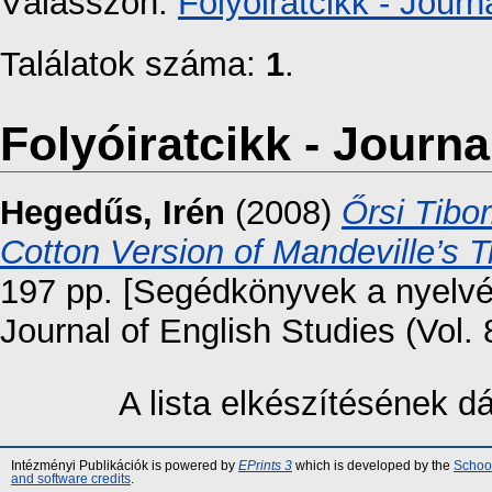
Válasszon:
Folyóiratcikk - Journa
Találatok száma:
1
.
Folyóiratcikk - Journal
Hegedűs, Irén
(2008)
Őrsi Tibor
Cotton Version of Mandeville’s T
197 pp. [Segédkönyvek a nyelvé
Journal of English Studies (Vol.
A lista elkészítésének 
Intézményi Publikációk is powered by
EPrints 3
which is developed by the
School
and software credits
.