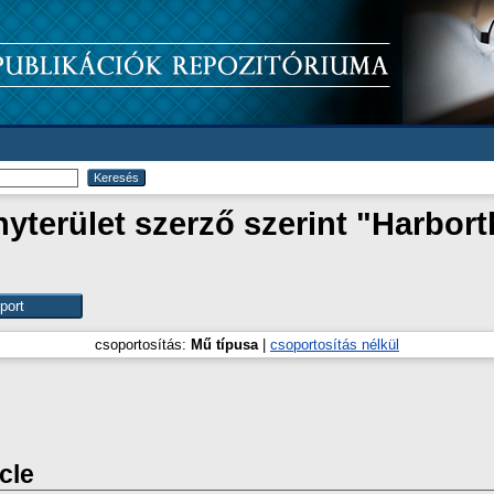
terület szerző szerint "
Harbort
csoportosítás:
Mű típusa
|
csoportosítás nélkül
icle