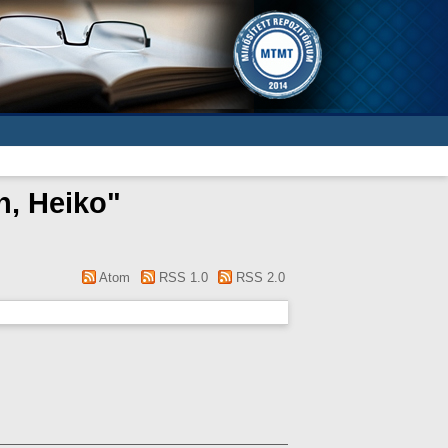
h, Heiko
"
Atom
RSS 1.0
RSS 2.0