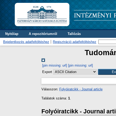
Nyitólap
A repozitóriumról
Tallózás
Bejelentkezés adatfeltöltéshez
Regisztráció adatfeltöltéshez
Tudomány
[pin missing: url]
[pin missing: url]
Export
Válasszon:
Folyóiratcikk - Journal article
Találatok száma:
1
.
Folyóiratcikk - Journal art