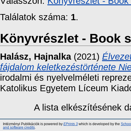
Válasszon:
Könyvrészlet - Book 
Találatok száma:
1
.
Könyvrészlet - Book s
Halász, Hajnalka
(2021)
Élveze
fájdalom keletkezéstörténete Ni
irodalmi és nyelvelméleti reprez
Katolikus Egyetem Líceum Kiadó
A lista elkészítésének
Intézményi Publikációk is powered by
EPrints 3
which is developed by the
School
and software credits
.