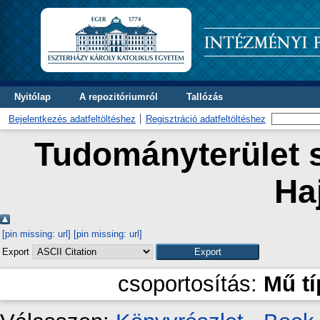
Nyitólap
A repozitóriumról
Tallózás
Bejelentkezés adatfeltöltéshez
Regisztráció adatfeltöltéshez
Tudományterület s
Ha
[pin missing: url]
[pin missing: url]
Export
csoportosítás:
Mű t