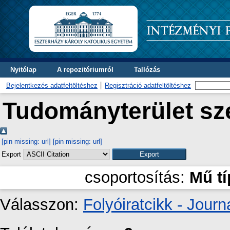
Nyitólap
A repozitóriumról
Tallózás
Bejelentkezés adatfeltöltéshez
Regisztráció adatfeltöltéshez
Tudományterület sze
[pin missing: url]
[pin missing: url]
Export
csoportosítás:
Mű t
Válasszon:
Folyóiratcikk - Journa