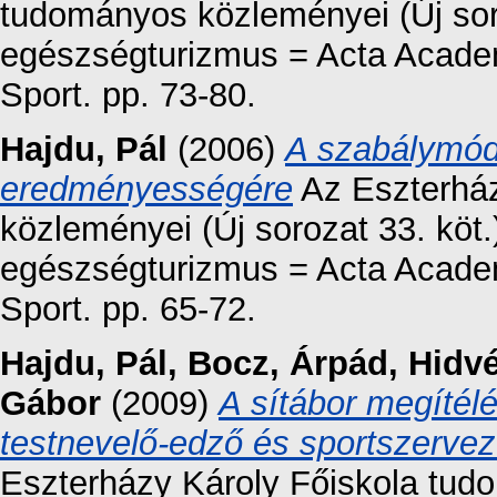
tudományos közleményei (Új soroz
egészségturizmus = Acta Acade
Sport. pp. 73-80.
Hajdu, Pál
(2006)
A szabálymódo
eredményességére
Az Eszterház
közleményei (Új sorozat 33. köt.)
egészségturizmus = Acta Acade
Sport. pp. 65-72.
Hajdu, Pál
,
Bocz, Árpád
,
Hidvé
Gábor
(2009)
A sítábor megítél
testnevelő-edző és sportszervez
Eszterházy Károly Főiskola tud