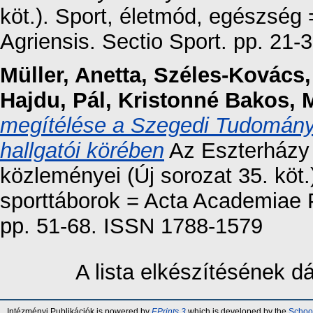
köt.). Sport, életmód, egészsé
Agriensis. Sectio Sport. pp. 21
Müller, Anetta
,
Széles-Kovács,
Hajdu, Pál
,
Kristonné Bakos, 
megítélése a Szegedi Tudomán
hallgatói körében
Az Eszterházy 
közleményei (Új sorozat 35. köt.)
sporttáborok = Acta Academiae 
pp. 51-68. ISSN 1788-1579
A lista elkészítésének 
Intézményi Publikációk is powered by
EPrints 3
which is developed by the
School