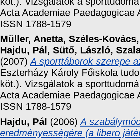
köt.). Vizsgálatok a sporttudom
Acta Academiae Paedagogicae Ag
ISSN 1788-1579
Müller, Anetta
,
Széles-Kovács,
Hajdu, Pál
,
Sütő, László
,
Szal
(2007)
A sporttáborok szerepe a
Eszterházy Károly Főiskola tud
köt.). Vizsgálatok a sporttudom
Acta Academiae Paedagogicae Ag
ISSN 1788-1579
Hajdu, Pál
(2006)
A szabálymódo
eredményességére (a libero játé