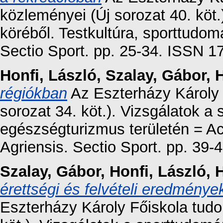
közleményei (Új sorozat 40. kö
köréből. Testkultúra, sporttudo
Sectio Sport. pp. 25-34. ISSN 
Honfi, László
,
Szalay, Gábor
,
H
régiókban
Az Eszterházy Károly
sorozat 34. köt.). Vizsgálatok a
egészségturizmus területén = 
Agriensis. Sectio Sport. pp. 39
Szalay, Gábor
,
Honfi, László
,
H
érettségi és felvételi eredménye
Eszterházy Károly Főiskola tud