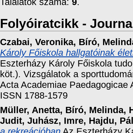
Találatok száma:
9
.
Folyóiratcikk - Journal
Czabai, Veronika
,
Bíró, Melind
Károly Főiskola hallgatóinak éle
Eszterházy Károly Főiskola tud
köt.). Vizsgálatok a sporttudom
Acta Academiae Paedagogicae Ag
ISSN 1788-1579
Müller, Anetta
,
Bíró, Melinda
,
Judit
,
Juhász, Imre
,
Hajdu, Pá
a rekreációban
Az Eszterházy Ká