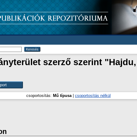
yterület szerző szerint "
Hajdu,
csoportosítás:
Mű típusa
|
csoportosítás nélkül
on