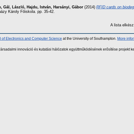
e
,
Gál, László
,
Hajdu, István
,
Harsányi, Gábor
(2014)
RFID cards on biodeg
házy Károly Főiskola. pp. 35-42.
A lista elké
 of Electronics and Computer Science
at the University of Southampton.
More info
sadalmi innováció és kutatási hálózatok együttműködésének erősítése projekt ke