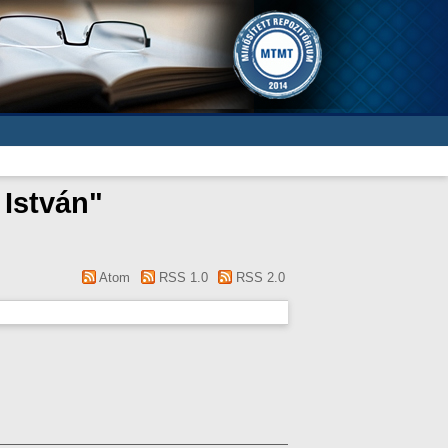
 István
"
Atom
RSS 1.0
RSS 2.0