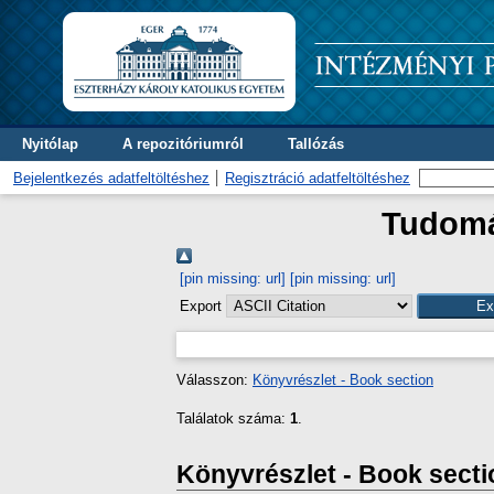
Nyitólap
A repozitóriumról
Tallózás
Bejelentkezés adatfeltöltéshez
Regisztráció adatfeltöltéshez
Tudomán
[pin missing: url]
[pin missing: url]
Export
Válasszon:
Könyvrészlet - Book section
Találatok száma:
1
.
Könyvrészlet - Book secti