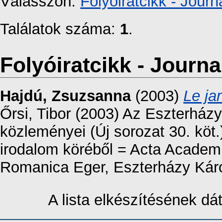
Válasszon:
Folyóiratcikk - Journa
Találatok száma:
1
.
Folyóiratcikk - Journal
Hajdú, Zsuzsanna
(2003)
Le ja
Őrsi, Tibor (2003) Az Eszterház
közleményei (Új sorozat 30. köt.
irodalom köréből = Acta Academ
Romanica Eger, Eszterházy Károl
A lista elkészítésének d