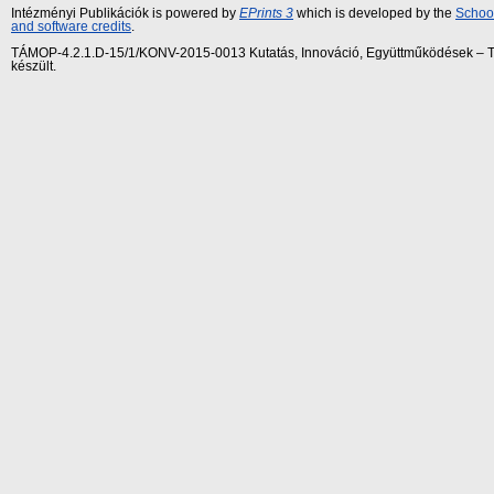
Intézményi Publikációk is powered by
EPrints 3
which is developed by the
School
and software credits
.
TÁMOP-4.2.1.D-15/1/KONV-2015-0013 Kutatás, Innováció, Együttműködések – Tár
készült.