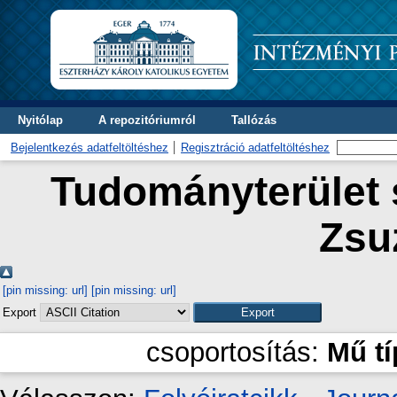
Nyitólap
A repozitóriumról
Tallózás
Bejelentkezés adatfeltöltéshez
Regisztráció adatfeltöltéshez
Tudományterület s
Zsu
[pin missing: url]
[pin missing: url]
Export
csoportosítás:
Mű t