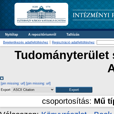
Nyitólap
A repozitóriumról
Tallózás
Bejelentkezés adatfeltöltéshez
Regisztráció adatfeltöltéshez
Tudományterület s
[pin missing: url]
[pin missing: url]
Export
csoportosítás:
Mű t