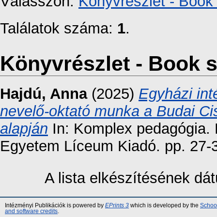
Válasszon:
Könyvrészlet - Book 
Találatok száma:
1
.
Könyvrészlet - Book s
Hajdú, Anna
(2025)
Egyházi int
nevelő-oktató munka a Budai Ci
alapján
In: Komplex pedagógia. E
Egyetem Líceum Kiadó. pp. 27-
A lista elkészítésének d
Intézményi Publikációk is powered by
EPrints 3
which is developed by the
School
and software credits
.