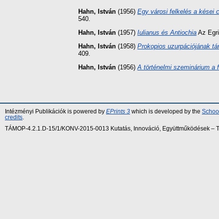
Hahn, István
(1956)
Egy városi felkelés a kései 
540.
Hahn, István
(1957)
Iulianus és Antiochia
Az Egri
Hahn, István
(1958)
Prokopios uzurpációjának tár
409.
Hahn, István
(1956)
A történelmi szeminárium a 
Intézményi Publikációk is powered by
EPrints 3
which is developed by the
School
credits
.
TÁMOP-4.2.1.D-15/1/KONV-2015-0013 Kutatás, Innováció, Együttműködések – Tár