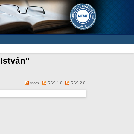
István
"
Atom
RSS 1.0
RSS 2.0