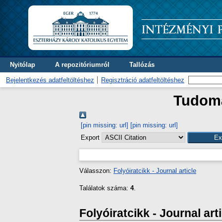
Nyitólap
A repozitóriumról
Tallózás
Bejelentkezés adatfeltöltéshez
Regisztráció adatfeltöltéshez
Tudomá
[pin missing: url]
[pin missing: url]
Export
Válasszon:
Folyóiratcikk - Journal article
Találatok száma:
4
.
Folyóiratcikk - Journal art