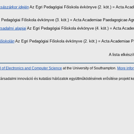
császárkor idején
Az Egri Pedagógiai Főiskola évkönyve (2. köt.) = Acta Acad
 Pedagógiai Főiskola évkönyve (3. köt.) = Acta Academiae Paedagogicae Agri
sadalmi alapjai
Az Egri Pedagógiai Főiskola évkönyve (4. köt.) = Acta Acade
főiskolán
Az Egri Pedagógiai Főiskola évkönyve (2. köt.) = Acta Academiae Pa
A lista elkés
 of Electronics and Computer Science
at the University of Southampton.
More info
sadalmi innováció és kutatási hálózatok együttműködésének erősítése projekt ke