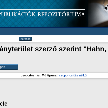
nyterület szerző szerint "
Hahn, 
csoportosítás:
Mű típusa
|
csoportosítás nélkül
icle