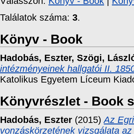
Válasszon:
Könyv - Book
|
Könyv
Találatok száma:
3
.
Könyv - Book
Hadobás, Eszter
,
Szögi, Lászl
intézményeinek hallgatói II. 185
Katolikus Egyetem Líceum Kiad
Könyvrészlet - Book s
Hadobás, Eszter
(2015)
Az Egr
vonzáskörzetének vizsgálata az