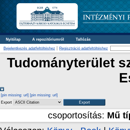
Nyitólap
A repozitóriumról
Tallózás
Bejelentkezés adatfeltöltéshez
Regisztráció adatfeltöltéshez
Tudományterület sz
E
[pin missing: url]
[pin missing: url]
Export
csoportosítás:
Mű t