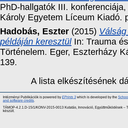
PhD-hallgatók III. konferenciája
Károly Egyetem Líceum Kiadó. p
Hadobás, Eszter
(2015)
Válság
példáján keresztül
In: Trauma és
Történelem. Eger, Eszterházy Ká
139.
A lista elkészítésének 
Intézményi Publikációk is powered by
EPrints 3
which is developed by the
School
and software credits
.
TÁMOP-4.2.1.D-15/1/KONV-2015-0013 Kutatás, Innováció, Együttműködések – Tár
készült.