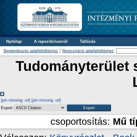
Nyitólap
A repozitóriumról
Tallózás
Bejelentkezés adatfeltöltéshez
Regisztráció adatfeltöltéshez
Tudományterület s
[pin missing: url]
[pin missing: url]
Export
csoportosítás:
Mű t