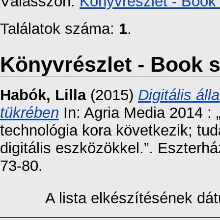
Válasszon:
Könyvrészlet - Book 
Találatok száma:
1
.
Könyvrészlet - Book s
Habók, Lilla
(2015)
Digitális ál
tükrében
In: Agria Media 2014 :
technológia kora következik; t
digitális eszközökkel.”. Eszterh
73-80.
A lista elkészítésének d