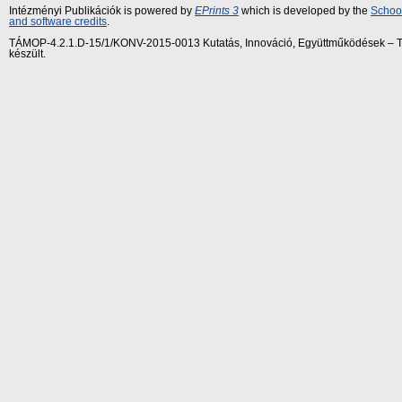
Intézményi Publikációk is powered by
EPrints 3
which is developed by the
School
and software credits
.
TÁMOP-4.2.1.D-15/1/KONV-2015-0013 Kutatás, Innováció, Együttműködések – Tár
készült.