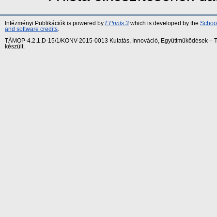
Intézményi Publikációk is powered by
EPrints 3
which is developed by the
School
and software credits
.
TÁMOP-4.2.1.D-15/1/KONV-2015-0013 Kutatás, Innováció, Együttműködések – Tár
készült.