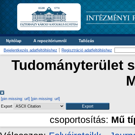
Nyitólap
A repozitóriumról
Tallózás
Bejelentkezés adatfeltöltéshez
Regisztráció adatfeltöltéshez
Tudományterület sz
M
[pin missing: url]
[pin missing: url]
Export
csoportosítás:
Mű t