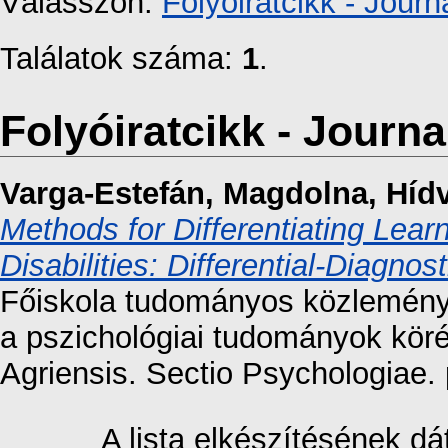
Válasszon:
Folyóiratcikk - Journa
Találatok száma:
1
.
Folyóiratcikk - Journal
Varga-Estefán, Magdolna
,
Hídv
Methods for Differentiating Learn
Disabilities: Differential-Diagnos
Főiskola tudományos közleménye
a pszichológiai tudományok kö
Agriensis. Sectio Psychologiae. 
A lista elkészítésének 