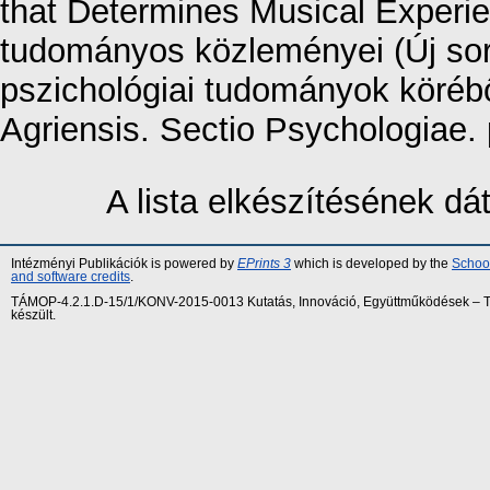
that Determines Musical Experie
tudományos közleményei (Új sor
pszichológiai tudományok köré
Agriensis. Sectio Psychologiae.
A lista elkészítésének d
Intézményi Publikációk is powered by
EPrints 3
which is developed by the
School
and software credits
.
TÁMOP-4.2.1.D-15/1/KONV-2015-0013 Kutatás, Innováció, Együttműködések – Tár
készült.