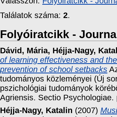
Válasszon:
Folyóiratcikk - Journa
Találatok száma:
2
.
Folyóiratcikk - Journal
Dávid, Mária
,
Héjja-Nagy, Kata
of learning effectiveness and the
prevention of school setbacks
Az
tudományos közleményei (Új sor
pszichológiai tudományok köré
Agriensis. Sectio Psychologiae. 
Héjja-Nagy, Katalin
(2007)
Musi