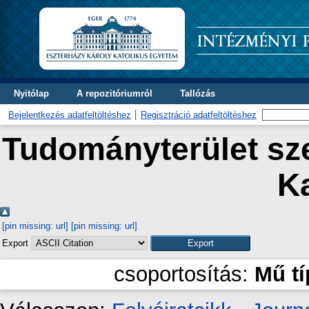
Nyitólap
A repozitóriumról
Tallózás
Bejelentkezés adatfeltöltéshez
Regisztráció adatfeltöltéshez
Tudományterület sze
Ka
[pin missing: url]
[pin missing: url]
Export
csoportosítás:
Mű t