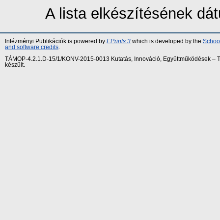
A lista elkészítésének d
Intézményi Publikációk is powered by
EPrints 3
which is developed by the
School
and software credits
.
TÁMOP-4.2.1.D-15/1/KONV-2015-0013 Kutatás, Innováció, Együttműködések – Tár
készült.