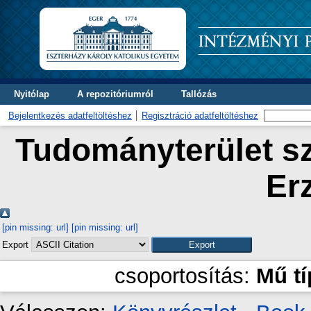
Nyitólap
A repozitóriumról
Tallózás
Bejelentkezés adatfeltöltéshez
Regisztráció adatfeltöltéshez
Tudományterület sz
Er
[pin missing: url]
[pin missing: url]
Export
csoportosítás:
Mű t