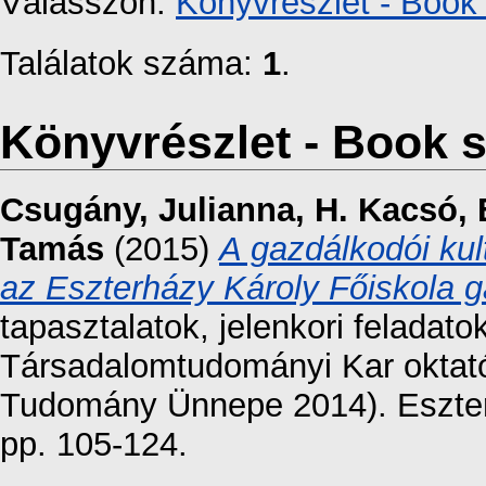
Válasszon:
Könyvrészlet - Book 
Találatok száma:
1
.
Könyvrészlet - Book s
Csugány, Julianna
,
H. Kacsó, 
Tamás
(2015)
A gazdálkodói kul
az Eszterházy Károly Főiskola 
tapasztalatok, jelenkori feladat
Társadalomtudományi Kar oktat
Tudomány Ünnepe 2014). Eszter
pp. 105-124.