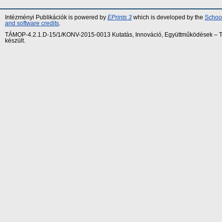
Intézményi Publikációk is powered by
EPrints 3
which is developed by the
School
and software credits
.
TÁMOP-4.2.1.D-15/1/KONV-2015-0013 Kutatás, Innováció, Együttműködések – Tár
készült.