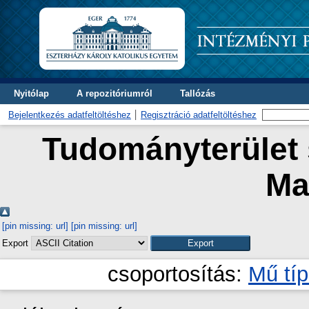
Nyitólap
A repozitóriumról
Tallózás
Bejelentkezés adatfeltöltéshez
Regisztráció adatfeltöltéshez
Tudományterület s
Ma
[pin missing: url]
[pin missing: url]
Export
csoportosítás:
Mű tí