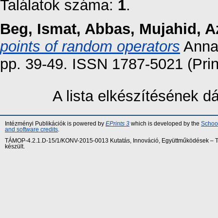
Találatok száma:
1
.
Beg, Ismat
,
Abbas, Mujahid
,
A
points of random operators
Annal
pp. 39-49. ISSN 1787-5021 (Prin
A lista elkészítésének 
Intézményi Publikációk is powered by
EPrints 3
which is developed by the
School
and software credits
.
TÁMOP-4.2.1.D-15/1/KONV-2015-0013 Kutatás, Innováció, Együttműködések – Tár
készült.