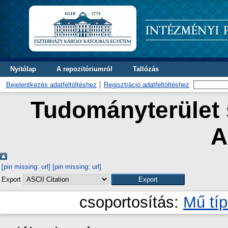
Nyitólap
A repozitóriumról
Tallózás
Bejelentkezés adatfeltöltéshez
Regisztráció adatfeltöltéshez
Tudományterület s
A
[pin missing: url]
[pin missing: url]
Export
csoportosítás:
Mű tí