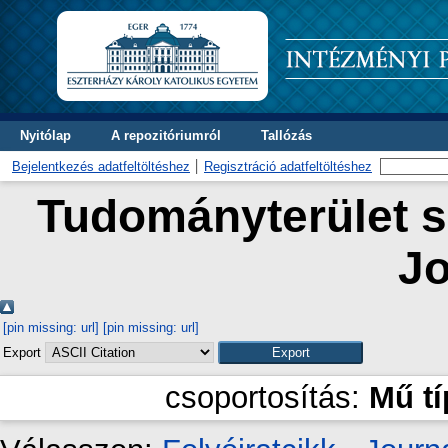
Nyitólap
A repozitóriumról
Tallózás
Bejelentkezés adatfeltöltéshez
Regisztráció adatfeltöltéshez
Tudományterület sz
Jo
[pin missing: url]
[pin missing: url]
Export
csoportosítás:
Mű t