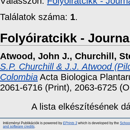
Válasszon:
Folyóiratcikk - Journa
Találatok száma:
1
.
Folyóiratcikk - Journal
Atwood, John J.
,
Churchill, St
S.P. Churchill & J.J. Atwood (Pi
Colombia
Acta Biologica Plantar
2061-6716 (Print), 2063-6725 (O
A lista elkészítésének 
Intézményi Publikációk is powered by
EPrints 3
which is developed by the
School
and software credits
.