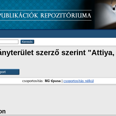
yterület szerző szerint "
Attiya
csoportosítás:
Mű típusa
|
csoportosítás nélkül
on