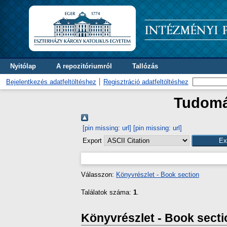
Nyitólap
A repozitóriumról
Tallózás
Bejelentkezés adatfeltöltéshez
Regisztráció adatfeltöltéshez
Tudomán
[pin missing: url]
[pin missing: url]
Export
Válasszon:
Könyvrészlet - Book section
Találatok száma:
1
.
Könyvrészlet - Book secti