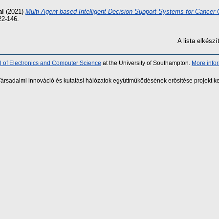
al
(2021)
Multi-Agent based Intelligent Decision Support Systems for Cancer C
22-146.
A lista elkés
 of Electronics and Computer Science
at the University of Southampton.
More info
sadalmi innováció és kutatási hálózatok együttműködésének erősítése projekt ke