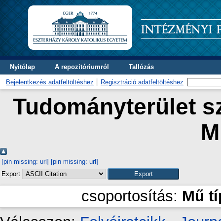
Nyitólap
A repozitóriumról
Tallózás
Bejelentkezés adatfeltöltéshez
Regisztráció adatfeltöltéshez
Tudományterület sz
M
[pin missing: url]
[pin missing: url]
Export
csoportosítás:
Mű t