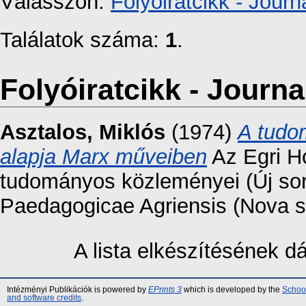
Válasszon:
Folyóiratcikk - Journa
Találatok száma:
1
.
Folyóiratcikk - Journal
Asztalos, Miklós
(1974)
A tudo
alapja Marx műveiben
Az Egri H
tudományos közleményei (Új sor
Paedagogicae Agriensis (Nova se
A lista elkészítésének 
Intézményi Publikációk is powered by
EPrints 3
which is developed by the
School
and software credits
.