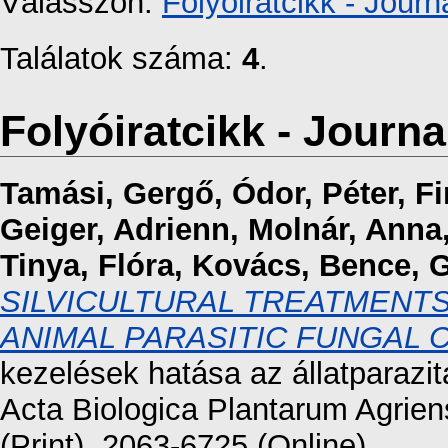
Válasszon:
Folyóiratcikk - Journa
Találatok száma:
4
.
Folyóiratcikk - Journal
Tamási, Gergő
,
Ódor, Péter
,
Fi
Geiger, Adrienn
,
Molnár, Anna
Tinya, Flóra
,
Kovács, Bence
,
G
SILVICULTURAL TREATMENT
ANIMAL PARASITIC FUNGAL 
kezelések hatása az állatparaz
Acta Biologica Plantarum Agrien
(Print), 2063-6725 (Online)