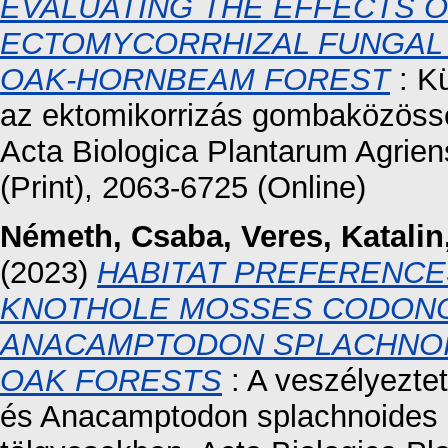
EVALUATING THE EFFECTS 
ECTOMYCORRHIZAL FUNGAL 
OAK-HORNBEAM FOREST
: K
az ektomikorrizás gombaközössé
Acta Biologica Plantarum Agrien
(Print), 2063-6725 (Online)
Németh, Csaba
,
Veres, Katalin
(2023)
HABITAT PREFERENCE
KNOTHOLE MOSSES CODONO
ANACAMPTODON SPLACHNOI
OAK FORESTS
: A veszélyeztet
és Anacamptodon splachnoides él