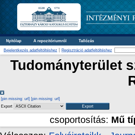
Nyitólap
A repozitóriumról
Tallózás
Bejelentkezés adatfeltöltéshez
Regisztráció adatfeltöltéshez
Tudományterület sz
[pin missing: url]
[pin missing: url]
Export
csoportosítás:
Mű t