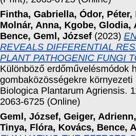
Fintha, Gabriella
,
Ódor, Péter
,
Molnár, Anna
,
Kgobe, Glodia
,
Bence
,
Geml, József
(2023)
EN
REVEALS DIFFERENTIAL RE
PLANT PATHOGENIC FUNGI 
Különböző erdőművelésmódok ha
gombaközösségekre környezeti 
Biologica Plantarum Agriensis. 1
2063-6725 (Online)
Geml, József
,
Geiger, Adrienn
Tinya, Flóra
,
Kovács, Bence
,
A