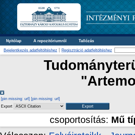
Nyitólap
A repozitóriumról
Tallózás
Bejelentkezés adatfeltöltéshez
Regisztráció adatfeltöltéshez
Tudományterül
"
Artemo
[pin missing: url]
[pin missing: url]
Export
csoportosítás:
Mű t