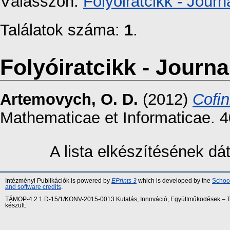
Válasszon:
Folyóiratcikk - Journa
Találatok száma:
1
.
Folyóiratcikk - Journal
Artemovych, O. D.
(2012)
Coﬁni
Mathematicae et Informaticae. 
A lista elkészítésének d
Intézményi Publikációk is powered by
EPrints 3
which is developed by the
School
and software credits
.
TÁMOP-4.2.1.D-15/1/KONV-2015-0013 Kutatás, Innováció, Együttműködések – Tár
készült.