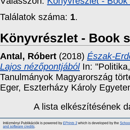
Válasszon:
Könyvrészlet - Book 
Találatok száma:
1
.
Könyvrészlet - Book s
Antal, Róbert
(2018)
Észak-Erdé
Lajos nézőpontjából
In: "Politika,
Tanulmányok Magyarország törté
Eger, Eszterházy Károly Egyete
A lista elkészítésének
Intézményi Publikációk is powered by
EPrints 3
which is developed by the
School
and software credits
.