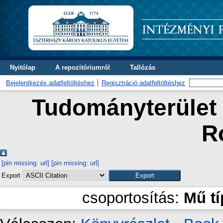
Nyitólap
A repozitóriumról
Tallózás
Bejelentkezés adatfeltöltéshez
Regisztráció adatfeltöltéshez
Tudományterület 
R
[pin missing: url]
[pin missing: url]
Export
csoportosítás:
Mű t