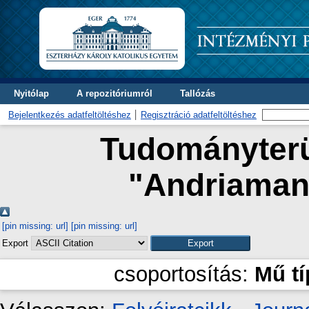
Nyitólap
A repozitóriumról
Tallózás
Bejelentkezés adatfeltöltéshez
Regisztráció adatfeltöltéshez
Tudományterül
"
Andriaman
[pin missing: url]
[pin missing: url]
Export
csoportosítás:
Mű t