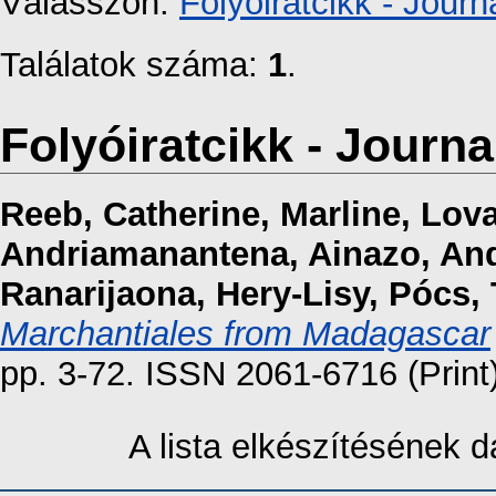
Válasszon:
Folyóiratcikk - Journa
Találatok száma:
1
.
Folyóiratcikk - Journal
Reeb, Catherine
,
Marline, Lo
Andriamanantena, Ainazo
,
And
Ranarijaona, Hery-Lisy
,
Pócs,
Marchantiales from Madagascar
pp. 3-72. ISSN 2061-6716 (Print
A lista elkészítésének