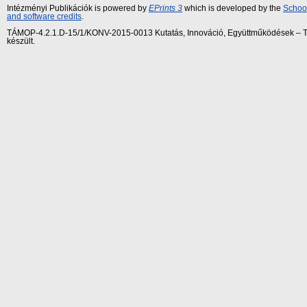
Intézményi Publikációk is powered by
EPrints 3
which is developed by the
School
and software credits
.
TÁMOP-4.2.1.D-15/1/KONV-2015-0013 Kutatás, Innováció, Együttműködések – Tár
készült.