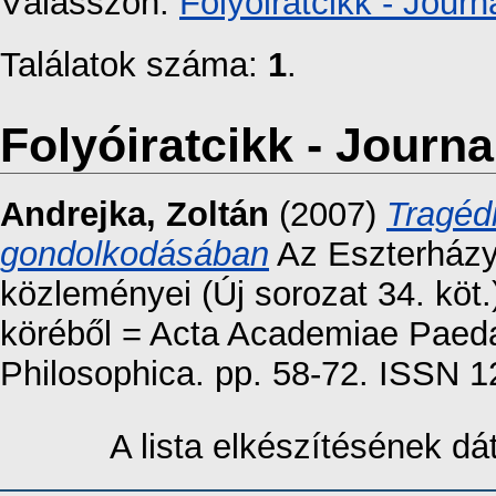
Válasszon:
Folyóiratcikk - Journa
Találatok száma:
1
.
Folyóiratcikk - Journal
Andrejka, Zoltán
(2007)
Tragédi
gondolkodásában
Az Eszterházy
közleményei (Új sorozat 34. köt.
köréből = Acta Academiae Paeda
Philosophica. pp. 58-72. ISSN 
A lista elkészítésének d