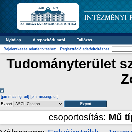
Nyitólap
A repozitóriumról
Tallózás
Bejelentkezés adatfeltöltéshez
Regisztráció adatfeltöltéshez
Tudományterület sz
Z
[pin missing: url]
[pin missing: url]
Export
csoportosítás:
Mű t