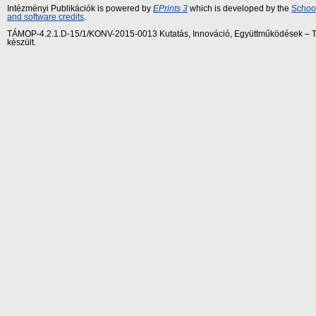
Intézményi Publikációk is powered by
EPrints 3
which is developed by the
School
and software credits
.
TÁMOP-4.2.1.D-15/1/KONV-2015-0013 Kutatás, Innováció, Együttműködések – Tár
készült.