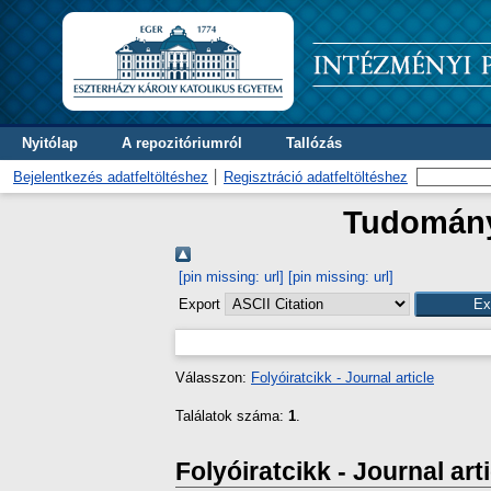
Nyitólap
A repozitóriumról
Tallózás
Bejelentkezés adatfeltöltéshez
Regisztráció adatfeltöltéshez
Tudományt
[pin missing: url]
[pin missing: url]
Export
Válasszon:
Folyóiratcikk - Journal article
Találatok száma:
1
.
Folyóiratcikk - Journal art