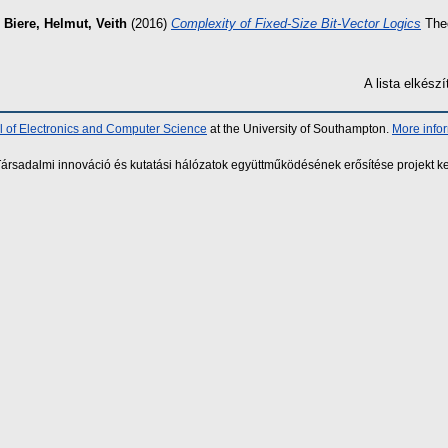
 Biere
,
Helmut, Veith
(2016)
Complexity of Fixed-Size Bit-Vector Logics
Theo
A lista elkés
 of Electronics and Computer Science
at the University of Southampton.
More info
sadalmi innováció és kutatási hálózatok együttműködésének erősítése projekt ke