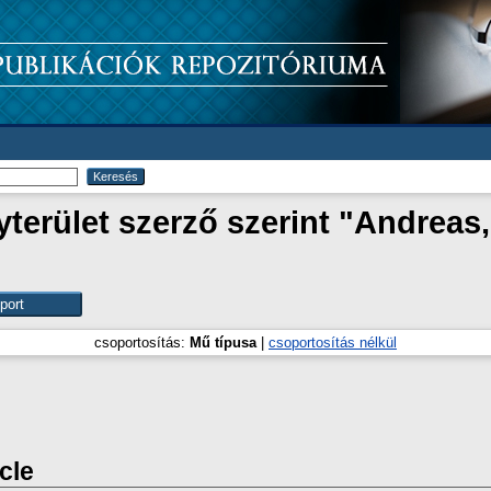
erület szerző szerint "
Andreas,
csoportosítás:
Mű típusa
|
csoportosítás nélkül
icle