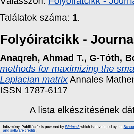
Válasszon:
Folyóiratcikk - Journa
Találatok száma:
1
.
Folyóiratcikk - Journal
Anaqreh, Ahmad T.
,
G-Tóth, B
methods for maximizing the smal
Laplacian matrix
Annales Mathema
ISSN 1787-6117
A lista elkészítésének d
Intézményi Publikációk is powered by
EPrints 3
which is developed by the
School
and software credits
.