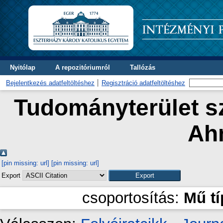
Nyitólap
A repozitóriumról
Tallózás
Bejelentkezés adatfeltöltéshez
Regisztráció adatfeltöltéshez
Tudományterület sz
Ah
[pin missing: url]
[pin missing: url]
Export
csoportosítás:
Mű t