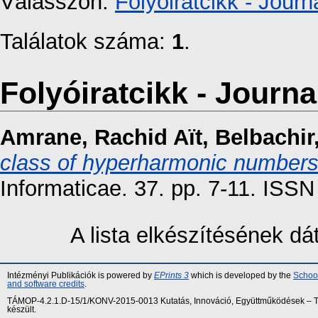
Válasszon:
Folyóiratcikk - Journa
Találatok száma:
1
.
Folyóiratcikk - Journal
Amrane, Rachid Aït
,
Belbachir
class of hyperharmonic number
Informaticae. 37. pp. 7-11. ISSN
A lista elkészítésének d
Intézményi Publikációk is powered by
EPrints 3
which is developed by the
School
and software credits
.
TÁMOP-4.2.1.D-15/1/KONV-2015-0013 Kutatás, Innováció, Együttműködések – Tár
készült.