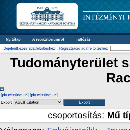
Nyitólap
A repozitóriumról
Tallózás
Bejelentkezés adatfeltöltéshez
Regisztráció adatfeltöltéshez
Tudományterület sz
Rac
[pin missing: url]
[pin missing: url]
Export
csoportosítás:
Mű t