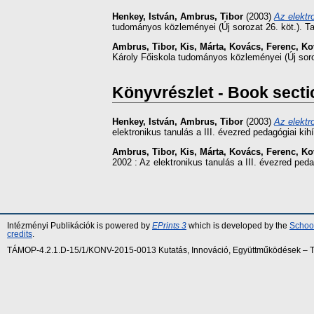
Henkey, István
,
Ambrus, Tibor
(2003)
Az elektr
tudományos közleményei (Új sorozat 26. köt.). T
Ambrus, Tibor
,
Kis, Márta
,
Kovács, Ferenc
,
Ko
Károly Főiskola tudományos közleményei (Új soro
Könyvrészlet - Book secti
Henkey, István
,
Ambrus, Tibor
(2003)
Az elektr
elektronikus tanulás a III. évezred pedagógiai k
Ambrus, Tibor
,
Kis, Márta
,
Kovács, Ferenc
,
Ko
2002 : Az elektronikus tanulás a III. évezred pe
Intézményi Publikációk is powered by
EPrints 3
which is developed by the
School
credits
.
TÁMOP-4.2.1.D-15/1/KONV-2015-0013 Kutatás, Innováció, Együttműködések – Tár