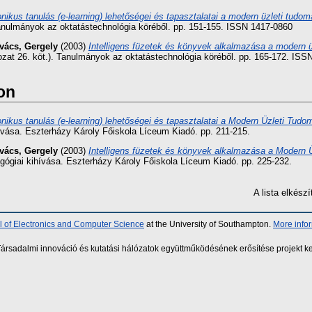
onikus tanulás (e-learning) lehetőségei és tapasztalatai a modern üzleti tudo
anulmányok az oktatástechnológia köréből. pp. 151-155. ISSN 1417-0860
vács, Gergely
(2003)
Intelligens füzetek és könyvek alkalmazása a modern ü
zat 26. köt.). Tanulmányok az oktatástechnológia köréből. pp. 165-172. ISS
on
onikus tanulás (e-learning) lehetőségei és tapasztalatai a Modern Üzleti Tud
ihívása. Eszterházy Károly Főiskola Líceum Kiadó. pp. 211-215.
vács, Gergely
(2003)
Intelligens füzetek és könyvek alkalmazása a Modern 
dagógiai kihívása. Eszterházy Károly Főiskola Líceum Kiadó. pp. 225-232.
A lista elkés
 of Electronics and Computer Science
at the University of Southampton.
More info
sadalmi innováció és kutatási hálózatok együttműködésének erősítése projekt ke