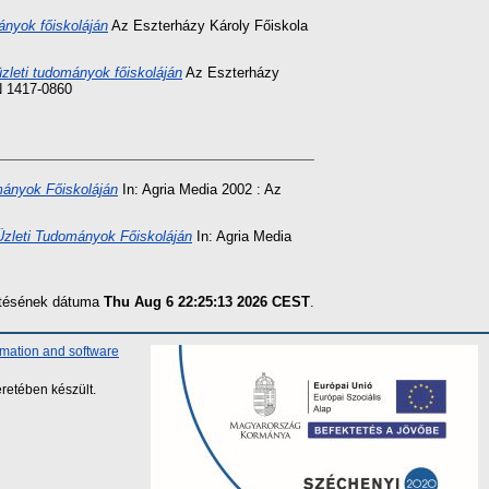
mányok főiskoláján
Az Eszterházy Károly Főiskola
zleti tudományok főiskoláján
Az Eszterházy
N 1417-0860
ományok Főiskoláján
In: Agria Media 2002 : Az
Üzleti Tudományok Főiskoláján
In: Agria Media
zítésének dátuma
Thu Aug 6 22:25:13 2026 CEST
.
rmation and software
retében készült.