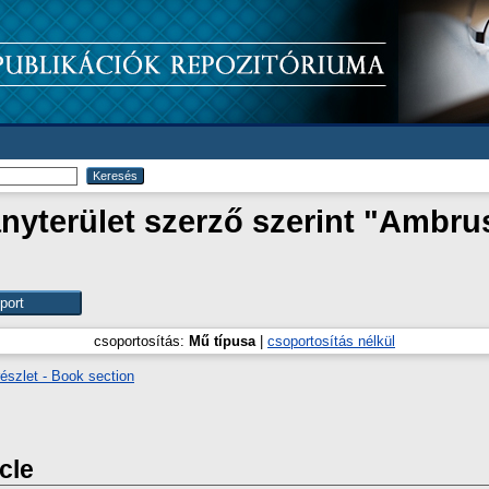
yterület szerző szerint "
Ambrus
csoportosítás:
Mű típusa
|
csoportosítás nélkül
észlet - Book section
icle