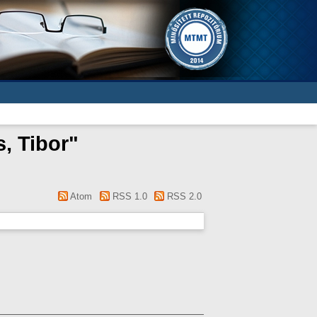
, Tibor
"
Atom
RSS 1.0
RSS 2.0