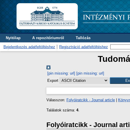
Nyitólap
A repozitóriumról
Tallózás
Bejelentkezés adatfeltöltéshez
Regisztráció adatfeltöltéshez
Tudomán
[pin missing: url]
[pin missing: url]
Export
Válasszon:
Folyóiratcikk - Journal article
|
Könyvr
Találatok száma:
4
.
Folyóiratcikk - Journal art