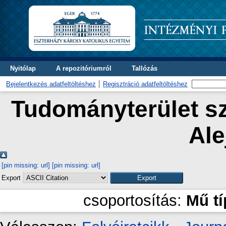
Nyitólap
A repozitóriumról
Tallózás
Bejelentkezés adatfeltöltéshez
Regisztráció adatfeltöltéshez
Tudományterület sz
Ale
[pin missing: url]
[pin missing: url]
Export
csoportosítás:
Mű t