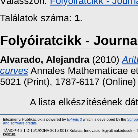
Válasszon:
Folyóiratcikk - Journa
Találatok száma:
1
.
Folyóiratcikk - Journal
Alvarado, Alejandra
(2010)
Ari
curves
Annales Mathematicae et 
5021 (Print), 1787-6117 (Online)
A lista elkészítésének d
Intézményi Publikációk is powered by
EPrints 3
which is developed by the
School
and software credits
.
TÁMOP-4.2.1.D-15/1/KONV-2015-0013 Kutatás, Innováció, Együttműködések – Tár
készült.