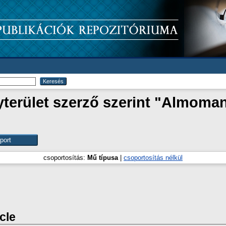
erület szerző szerint "
Almoman
csoportosítás:
Mű típusa
|
csoportosítás nélkül
icle