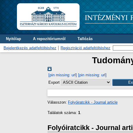
Nyitólap
A repozitóriumról
Tallózás
Bejelentkezés adatfeltöltéshez
Regisztráció adatfeltöltéshez
Tudományt
[pin missing: url]
[pin missing: url]
Export
Válasszon:
Folyóiratcikk - Journal article
Találatok száma:
1
.
Folyóiratcikk - Journal art