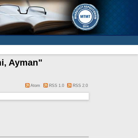
i, Ayman
"
Atom
RSS 1.0
RSS 2.0