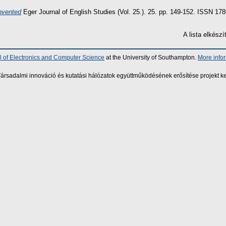
nvented
Eger Journal of English Studies (Vol. 25.). 25. pp. 149-152. ISSN 178
A lista elkés
 of Electronics and Computer Science
at the University of Southampton.
More info
sadalmi innováció és kutatási hálózatok együttműködésének erősítése projekt ke