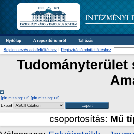
Nyitólap
A repozitóriumról
Tallózás
Bejelentkezés adatfeltöltéshez
Regisztráció adatfeltöltéshez
Tudományterület s
Am
[pin missing: url]
[pin missing: url]
Export
csoportosítás:
Mű t