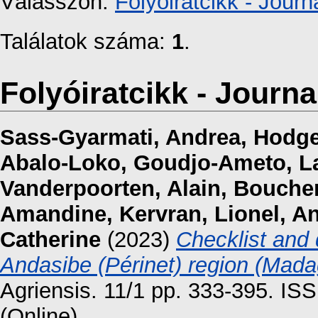
Válasszon:
Folyóiratcikk - Journa
Találatok száma:
1
.
Folyóiratcikk - Journal
Sass-Gyarmati, Andrea
,
Hodge
Abalo-Loko, Goudjo-Ameto
,
L
Vanderpoorten, Alain
,
Boucher
Amandine
,
Kervran, Lionel
,
An
Catherine
(2023)
Checklist and d
Andasibe (Périnet) region (Mada
Agriensis. 11/1 pp. 333-395. IS
(Online)