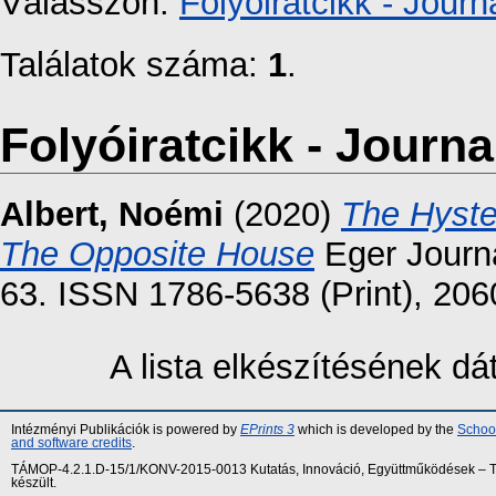
Válasszon:
Folyóiratcikk - Journa
Találatok száma:
1
.
Folyóiratcikk - Journal
Albert, Noémi
(2020)
The Hyste
The Opposite House
Eger Journal
63. ISSN 1786-5638 (Print), 206
A lista elkészítésének d
Intézményi Publikációk is powered by
EPrints 3
which is developed by the
School
and software credits
.
TÁMOP-4.2.1.D-15/1/KONV-2015-0013 Kutatás, Innováció, Együttműködések – Tár
készült.