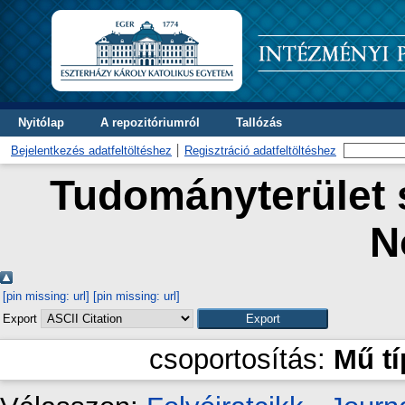
Nyitólap
A repozitóriumról
Tallózás
Bejelentkezés adatfeltöltéshez
Regisztráció adatfeltöltéshez
Tudományterület s
N
[pin missing: url]
[pin missing: url]
Export
csoportosítás:
Mű t