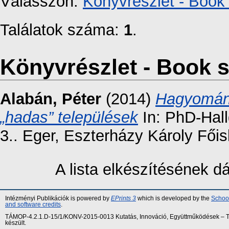
Válasszon:
Könyvrészlet - Book 
Találatok száma:
1
.
Könyvrészlet - Book s
Alabán, Péter
(2014)
Hagyomány
„hadas” települések
In: PhD-Hall
3.. Eger, Eszterházy Károly Fői
A lista elkészítésének 
Intézményi Publikációk is powered by
EPrints 3
which is developed by the
School
and software credits
.
TÁMOP-4.2.1.D-15/1/KONV-2015-0013 Kutatás, Innováció, Együttműködések – Tár
készült.