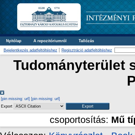
Nyitólap
A repozitóriumról
Tallózás
Bejelentkezés adatfeltöltéshez
Regisztráció adatfeltöltéshez
Tudományterület s
P
[pin missing: url]
[pin missing: url]
Export
csoportosítás:
Mű t